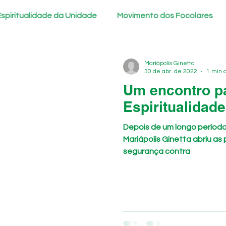
Espiritualidade da Unidade
Movimento dos Focolares
dade
Diálogo inter-religioso
Genfest 2024
Em 
Mariápolis Ginetta
30 de abr. de 2022
1 min d
Um encontro pa
Espiritualidad
Depois de um longo período
Mariápolis Ginetta abriu as
segurança contra