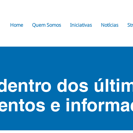
Home
Quem Somos
Iniciativas
Notícias
St
dentro dos últi
entos e informa