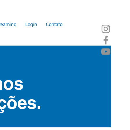
reaming
Login
Contato
mos
ções.