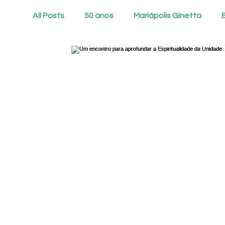
All Posts
50 anos
Mariápolis Ginetta
Voluntários/Voluntárias de Deus
Comuni