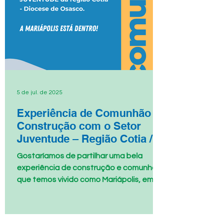
5 de jul. de 2025
Experiência de Comunhão e
Construção com o Setor
Juventude – Região Cotia /
Diocese de Osasco.
Gostaríamos de partilhar uma bela
experiência de construção e comunhão
que temos vivido como Mariápolis, em
conjunto com o Setor...